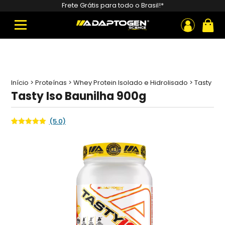
Pesquisar
Frete Grátis para todo o Brasil!*
produtos
ou
Início
>
Proteínas
>
Whey Protein Isolado e Hidrolisado
>
Tasty
Iso Baunilha 900g
Tasty Iso Baunilha 900g
(5.0)
Avaliado
1
como
5.00
de 5, com
baseado
em
avaliação
de cliente