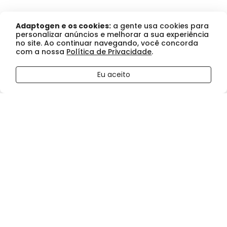
Adaptogen e os cookies:
a gente usa cookies para
personalizar anúncios e melhorar a sua experiência
no site. Ao continuar navegando, você concorda
com a nossa
Política de Privacidade
.
R$ 437,86
Tasty
no boleto ou pix
Eu aceito
Comprar
ou
R$ 460,90
no cartão de crédito
Iso
em até
6x de R$76,83
sem juros
Baunilha
900g
quantidade