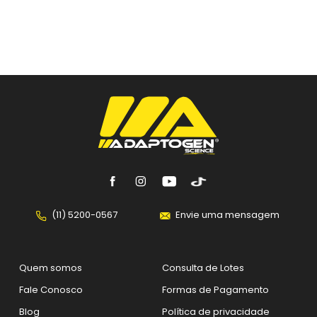
Com
quatro sabores irresistíveis
— Avelã, Torta
de Limão, Morango e Coco —, a linha Naked é
perfeita para quem busca um lanche funcional,
prático e com aquele gostinho de sobremesa, sem
sabotagens à dieta.
Seja no pré ou pós-treino, no meio do
expediente ou como um snack saudável
, Naked
Protein é a escolha inteligente para quem quer
mais performance, saciedade e prazer em cada
mordida.
Naked Protein o lanche proteico que você
realmente quer comer.
(11) 5200-0567
Envie uma mensagem
Quem somos
Consulta de Lotes
Fale Conosco
Formas de Pagamento
Blog
Política de privacidade