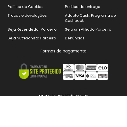
Política de Cookies
Política de entrega
Trocas e devoluções
Adapto Cash: Programa de
Cashback
Seja Revendedor Parceiro
Seja um Afiliado Parceiro
Seja Nutricionista Parceiro
Denúncias
Formas de pagamento
CNPJ:
36.062.277/0004-39
Razão social:
ADAPTO COMPANY DO BRASIL SUPLEMENTOS
ALIMENTARES LTDA