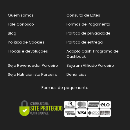
vento e toque macio, ideais para quem treina de
verdade.
Destaques da categoria:
Quem somos
Consulta de Lotes
Fale Conosco
Formas de Pagamento
Jaquetas fitness masculinas
com zíper,
Blog
Política de privacidade
capuz e detalhes funcionais
Política de Cookies
Política de entrega
Blusas masculinas dry fit
com ótimo
isolamento térmico e respirabilidade
Trocas e devoluções
Adapto Cash: Programa de
Modelagem ajustada ao corpo
, com cortes
Cashback
que valorizam o shape
Seja Revendedor Parceiro
Seja um Afiliado Parceiro
Estilo versátil
: use na academia, no dia a dia ou
no pós-treino
Seja Nutricionista Parceiro
Denúncias
Roupas para treino no frio? Aqui
Formas de pagamento
tem.
Nossa coleção foi pensada para quem
não deixa
o frio atrapalhar os resultados
. As
blusas e
jaquetas Adaptogen
são ideais para treinos em
temperaturas amenas, saídas rápidas da
academia ou até mesmo para compor o look