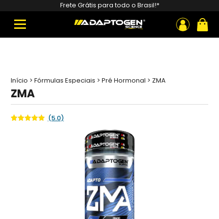
Pesquisar
Frete Grátis para todo o Brasil!*
produtos
ou
Início
>
Fórmulas Especiais
>
Pré Hormonal
>
ZMA
ZMA
(5.0)
Avaliado
1
como
5.00
de 5, com
baseado
em
avaliação
de cliente