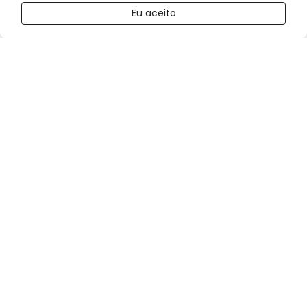
R$ 79,80
ZMA
Eu aceito
Comprar
no boleto ou pix
quantidade
ou
R$ 84,00
no cartão de crédito