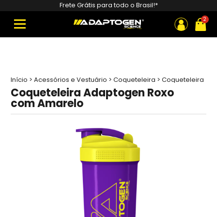
Pesquisar
Frete Grátis para todo o Brasil!*
produtos
ou
Início
>
Acessórios e Vestuário
>
Coqueteleira
>
Coqueteleira
Adaptogen Roxo com Amarelo
Coqueteleira Adaptogen Roxo
com Amarelo