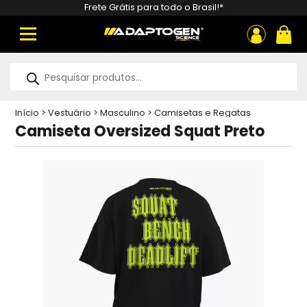
Frete Grátis para todo o Brasil!*
ou
Pesquisar
produtos
Início
>
Vestuário
>
Masculino
>
Camisetas e Regatas
Masculinas
>
Camiseta Oversized Squat Preto
Camiseta Oversized Squat Preto