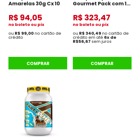
Amarelas 30g Cx 10
Gourmet Pack com 12
sachês de 34g
Original
R$ 94,05
R$ 323,47
no boleto ou pix
no boleto ou pix
ou
R$ 99,00
no cartão de
ou
R$ 340,49
no cartão de
crédito
crédito em até
6x de
R$56,67
sem juros
COMPRAR
COMPRAR