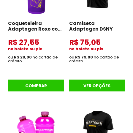
Coqueteleira
Camiseta
Adaptogen Roxo com
Adaptogen DSNY
Amarelo
R$ 27,55
R$ 75,05
no boleto ou pix
no boleto ou pix
ou
R$ 29,00
no cartão de
ou
R$ 79,00
no cartão de
crédito
crédito
COMPRAR
VER OPÇÕES