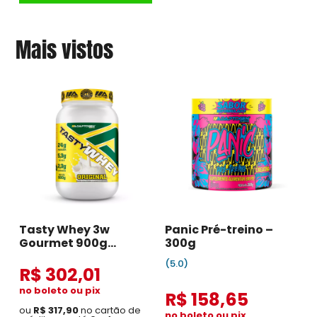
Mais vistos
Tasty Whey 3w
Panic Pré-treino –
Gourmet 900g
300g
Original
(5.0)
R$ 302,01
no boleto ou pix
R$ 158,65
ou
R$ 317,90
no cartão de
no boleto ou pix