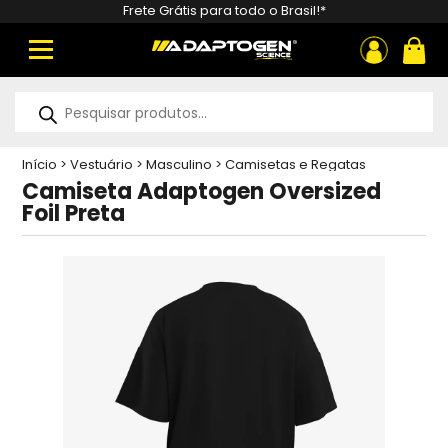
Frete Grátis para todo o Brasil!*
ou
Pesquisar
produtos
Início
>
Vestuário
>
Masculino
>
Camisetas e Regatas
Masculinas
>
Camiseta Adaptogen Oversized Foil Preta
Camiseta Adaptogen Oversized
Foil Preta