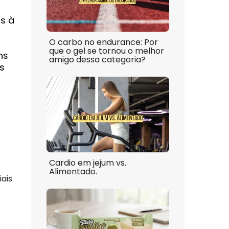
s à
O carbo no endurance: Por
que o gel se tornou o melhor
ns
amigo dessa categoria?
s
Cardio em jejum vs.
Alimentado.
ais