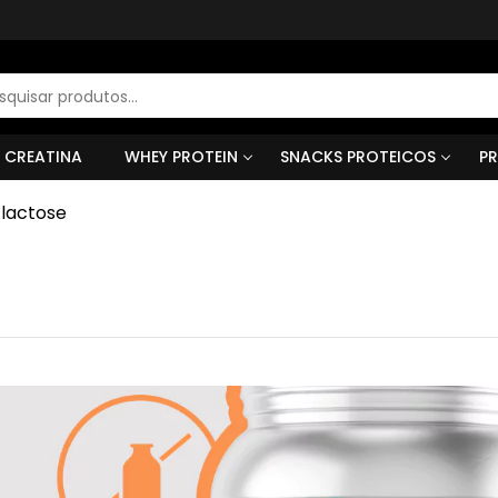
r
s
CREATINA
WHEY PROTEIN
SNACKS PROTEICOS
PR
lactose