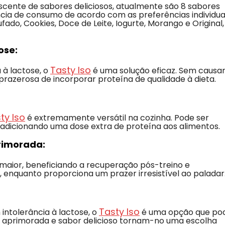
cente de sabores deliciosos, atualmente são 8 sabores
cia de consumo de acordo com as preferências individuai
fado, Cookies, Doce de Leite, Iogurte, Morango e Original,
ose:
Tasty Iso
 à lactose, o
é uma solução eficaz. Sem causa
prazerosa de incorporar proteína de qualidade à dieta.
ty Iso
é extremamente versátil na cozinha. Pode ser
, adicionando uma dose extra de proteína aos alimentos.
rimorada:
maior, beneficiando a recuperação pós-treino e
 enquanto proporciona um prazer irresistível ao paladar
Tasty Iso
ntolerância à lactose, o
é uma opção que po
o aprimorada e sabor delicioso tornam-no uma escolha