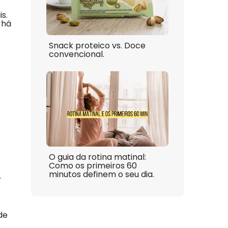
s.
 há
Snack proteico vs. Doce
convencional.
r
O guia da rotina matinal:
Como os primeiros 60
minutos definem o seu dia.
.
de