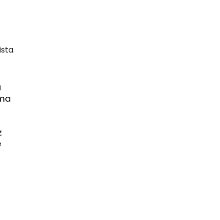
sta.
a
uma
z
e