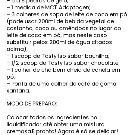
– 6 a 8 pedras de gelo;
– 1 medida de
MCT Adaptogen;
– 3 colheres de sopa de leite de coco em pó
(pode usar 200ml de bebida vegetal de
castanha, coco ou amêndoas no lugar do
leite de coco em pó, mas neste caso
substituir pelos 200ml de água citados
acima);
– 1 scoop de
Tasty Iso sabor baunilha;
– 1/2 scoop de
Tasty Iso sabor chocolate;
– 1 colher de chá bem cheia de canela em
pó;
– Ponta de uma colher de café de goma
xantana.
MODO DE PREPARO:
Colocar todos os ingredientes no
liquidificador até obter uma mistura
cremosa.E pronto! Agora é só se deliciar!