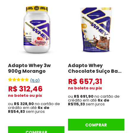
Adapto Whey 3w
Adapto Whey
900g Morango
Chocolate Suíço Bag
2.2 kg
R$ 657,31
(5.0)
Avaliado
2
R$ 312,46
no boleto ou pix
como
5.00
no boleto ou pix
ou
R$ 691,90
no cartão de
de 5, com
crédito em até
6x de
baseado
ou
R$ 328,90
no cartão de
R$115,33
sem juros
em
crédito em até
6x de
avaliações
R$54,83
sem juros
de clientes
COMPRAR
COMPRAR