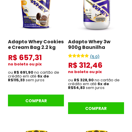
Adapto Whey Cookies
Adapto Whey 3w
e Cream Bag 2.2 kg
900g Baunilha
R$ 657,31
(5.0)
Avaliado
1
R$ 312,46
no boleto ou pix
como
5.00
no boleto ou pix
ou
R$ 691,90
no cartão de
de 5, com
crédito em até
6x de
baseado
ou
R$ 328,90
no cartão de
R$115,33
sem juros
em
crédito em até
6x de
avaliação de
R$54,83
sem juros
cliente
COMPRAR
COMPRAR