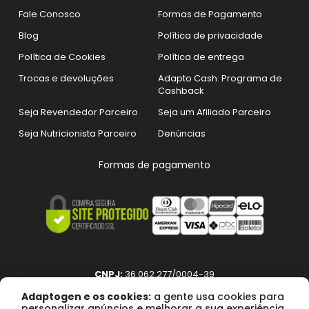
Fale Conosco
Formas de Pagamento
Blog
Política de privacidade
Política de Cookies
Política de entrega
Trocas e devoluções
Adapto Cash: Programa de
Cashback
Seja Revendedor Parceiro
Seja um Afiliado Parceiro
Seja Nutricionista Parceiro
Denúncias
Formas de pagamento
CNPJ:
36.062.277/0004-39
Razão social:
ADAPTO COMPANY DO BRASIL SUPLEMENTOS
Adaptogen e os cookies:
a gente usa cookies para
ALIMENTARES LTDA
personalizar anúncios e melhorar a sua experiência