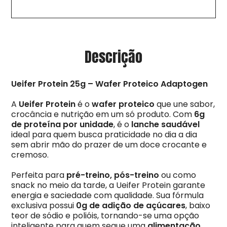
Descrição
Ueifer Protein 25g – Wafer Proteico Adaptogen
A
Ueifer Protein
é o
wafer proteico
que une sabor,
crocância e nutrição em um só produto. Com
6g
de proteína por unidade
, é o
lanche saudável
ideal para quem busca praticidade no dia a dia
sem abrir mão do prazer de um doce crocante e
cremoso.
Perfeita para
pré-treino, pós-treino
ou como
snack no meio da tarde, a Ueifer Protein garante
energia e saciedade com qualidade. Sua fórmula
exclusiva possui
0g de adição de açúcares
, baixo
teor de sódio e polióis, tornando-se uma opção
inteligente para quem segue uma
alimentação