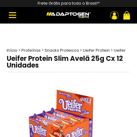
Pesquisar
Frete Grátis para todo o Brasil!*
produtos
ou
Início
>
Proteínas
>
Snacks Proteicos
>
Ueifer Protein
>
Ueifer
Protein Slim Avelã 25g Cx 12 Unidades
Ueifer Protein Slim Avelã 25g Cx 12
Unidades