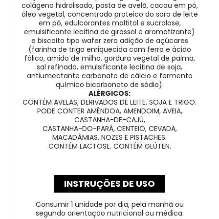
colágeno hidrolisado, pasta de avelã, cacau em pó,
óleo vegetal, concentrado proteico do soro de leite
em pó, edulcorantes maltitol e sucralose,
emulsificante lecitina de girassol e aromatizante)
e biscoito tipo wafer zero adição de açúcares
(farinha de trigo enriquecida com ferro e ácido
fólico, amido de milho, gordura vegetal de palma,
sal refinado, emulsificante lecitina de soja,
antiumectante carbonato de cálcio e fermento
químico bicarbonato de sódio).
ALÉRGICOS:
CONTÉM AVELÃS, DERIVADOS DE LEITE, SOJA E TRIGO.
PODE CONTER AMÊNDOA, AMENDOIM, AVEIA,
CASTANHA-DE-CAJÚ,
CASTANHA-DO-PARÁ, CENTEIO, CEVADA,
MACADÂMIAS, NOZES E PISTACHES.
CONTÉM LACTOSE. CONTÉM GLÚTEN.
INSTRUÇÕES DE USO
Consumir 1 unidade por dia, pela manhã ou
segundo orientação nutricional ou médica.