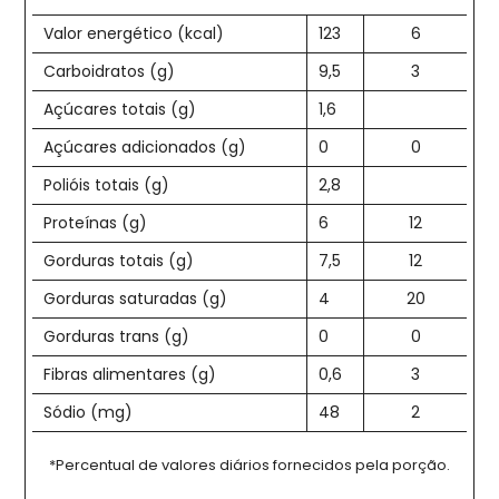
Valor energético (kcal)
123
6
Carboidratos (g)
9,5
3
Açúcares totais (g)
1,6
Açúcares adicionados (g)
0
0
Polióis totais (g)
2,8
Proteínas (g)
6
12
Gorduras totais (g)
7,5
12
Gorduras saturadas (g)
4
20
Gorduras trans (g)
0
0
Fibras alimentares (g)
0,6
3
Sódio (mg)
48
2
*Percentual de valores diários fornecidos pela porção.