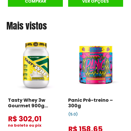
COMPRAR
VER OPÇÕES
Mais vistos
Tasty Whey 3w
Panic Pré-treino –
Gourmet 900g
300g
Original
(5.0)
R$ 302,01
no boleto ou pix
R$ 158,65