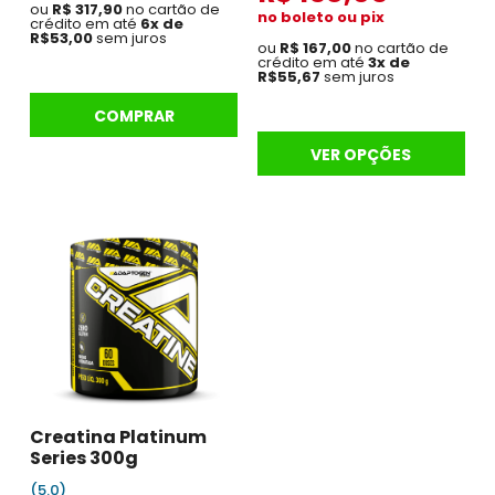
ou
R$ 317,90
no cartão de
no boleto ou pix
crédito em até
6x de
R$53,00
sem juros
ou
R$ 167,00
no cartão de
crédito em até
3x de
R$55,67
sem juros
COMPRAR
VER OPÇÕES
Creatina Platinum
Series 300g
(5.0)