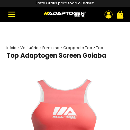
Pesquisar
Frete Grátis para todo o Brasil!*
produtos
ou
Início
>
Vestuário
>
Feminino
>
Cropped e Top
>
Top
Adaptogen Screen Goiaba
Top Adaptogen Screen Goiaba