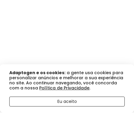
Adaptogen e os cookies:
a gente usa cookies para
personalizar anúncios e melhorar a sua experiência
no site. Ao continuar navegando, você concorda
com a nossa
Política de Privacidade
.
R$ 88,35
Panic
Eu aceito
Comprar
no boleto ou pix
Pré
ou
R$ 93,00
no cartão de crédito
Treino
Maça
Verde
150G
quantidade