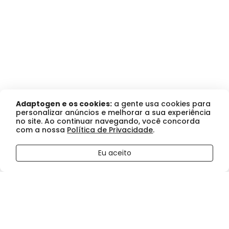
Adaptogen e os cookies:
a gente usa cookies para
personalizar anúncios e melhorar a sua experiência
no site. Ao continuar navegando, você concorda
com a nossa
Política de Privacidade
.
R$ 158,65
Panic
no boleto ou pix
Eu aceito
Comprar
ou
R$ 167,00
no cartão de crédito
Pré
em até
3x de R$55,67
sem juros
Treino
Limonada
300g
quantidade