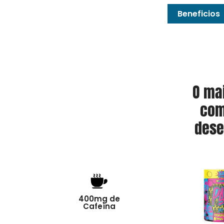
Beneficios
O mai
com
dese
400mg de
Cafeína