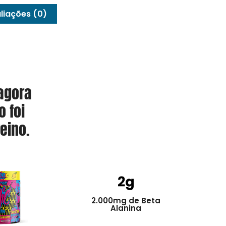
liações (0)
 agora
 foi
eino.
2.000mg de Beta
Alanina