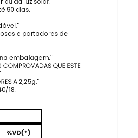
ou da luz solar.
 90 dias.
ável."
idosos e portadores de
 na embalagem.''
CAS COMPROVADAS QUE ESTE
"
ES A 2,25g."
0/18.
%VD(*)