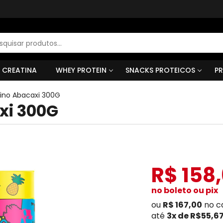
r
s
CREATINA
WHEY PROTEIN
SNACKS PROTEICOS
PR
eino Abacaxi 300G
xi 300G
R$ 158
no boleto ou pix
ou
R$ 167,00
no c
até
3x de R$55,6