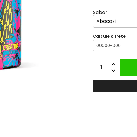
Sabor
Calcule o frete
Panic
Pré
Treino
Abacaxi
300G
quantidade