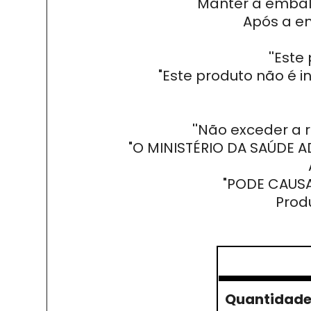
Manter a embala
Após a e
''Est
"Este produto não é i
''Não exceder a
"O MINISTÉRIO DA SAÚDE 
"PODE CAUSA
Prod
Quantidade