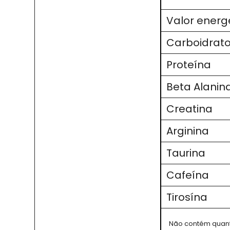
Valor energ
Carboidrat
Proteína
Beta Alanin
Creatina
Arginina
Taurina
Cafeína
Tirosína
Não contém quanti