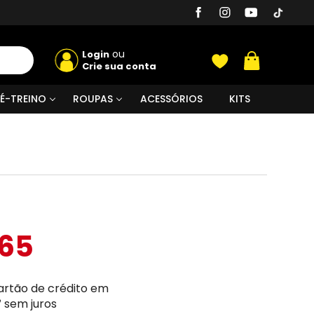
ou
Login
Crie sua conta
É-TREINO
ROUPAS
ACESSÓRIOS
KITS
,65
artão de crédito em
7
sem juros