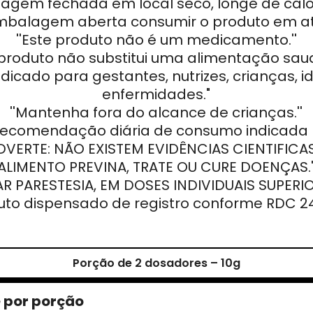
gem fechada em local seco, longe de calor 
mbalagem aberta consumir o produto em até
''Este produto não é um medicamento.''
e produto não substitui uma alimentação saud
ndicado para gestantes, nutrizes, crianças, 
enfermidades."
''Mantenha fora do alcance de crianças.''
 recomendação diária de consumo indicada
ADVERTE: NÃO EXISTEM EVIDÊNCIAS CIENTIFI
ALIMENTO PREVINA, TRATE OU CURE DOENÇAS.
R PARESTESIA, EM DOSES INDIVIDUAIS SUPERIOR
uto dispensado de registro conforme RDC 24
Porção de 2 dosadores – 10g
 por porção