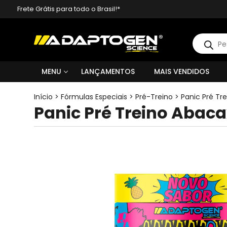
Frete Grátis para todo o Brasil!*
Pesquisa
produto
MENU
LANÇAMENTOS
MAIS VENDIDOS
Início
>
Fórmulas Especiais
>
Pré-Treino
>
Panic Pré Tr
Panic Pré Treino Abaca