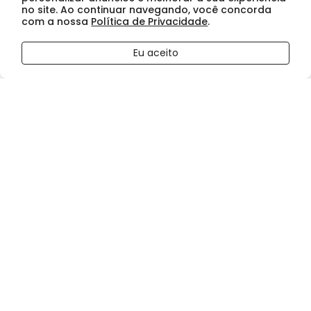
no site. Ao continuar navegando, você concorda
com a nossa
Política de Privacidade
.
R$ 94,05
Eu aceito
FORA DE ESTOQUE
no boleto ou pix
ou
R$ 99,00
no cartão de crédito