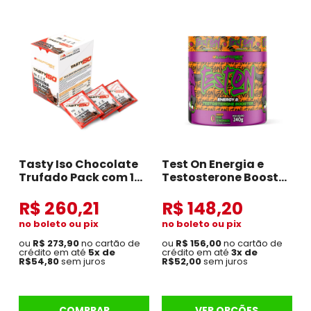
Tasty Iso Chocolate
Test On Energia e
Trufado Pack com 12
Testosterone Booster
Sachês
240g
R$ 260,21
R$ 148,20
no boleto ou pix
no boleto ou pix
ou
R$ 273,90
no cartão de
ou
R$ 156,00
no cartão de
crédito em até
5x de
crédito em até
3x de
R$54,80
sem juros
R$52,00
sem juros
COMPRAR
VER OPÇÕES