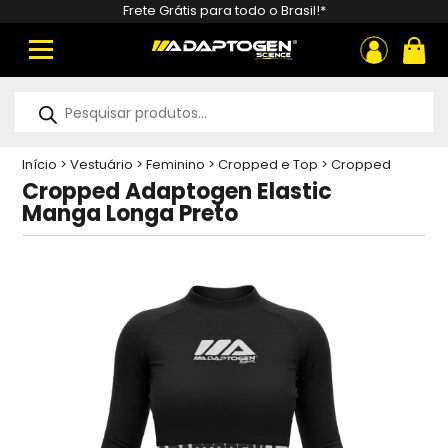
Frete Grátis para todo o Brasil!*
ou
Pesquisar
produtos
Início
>
Vestuário
>
Feminino
>
Cropped e Top
>
Cropped
Adaptogen Elastic Manga Longa Preto
Cropped Adaptogen Elastic
Manga Longa Preto