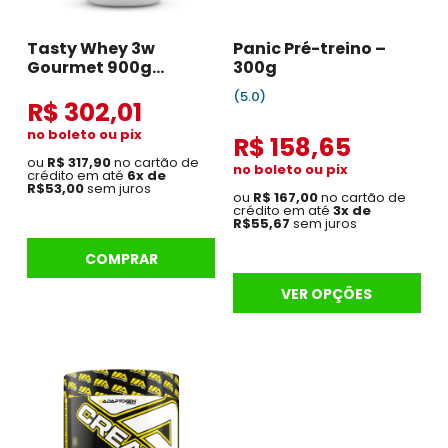
Tasty Whey 3w
Panic Pré-treino –
Gourmet 900g
300g
Original
(5.0)
R$ 302,01
no boleto ou pix
R$ 158,65
ou
R$ 317,90
no cartão de
no boleto ou pix
crédito em até
6x de
R$53,00
sem juros
ou
R$ 167,00
no cartão de
crédito em até
3x de
R$55,67
sem juros
COMPRAR
VER OPÇÕES