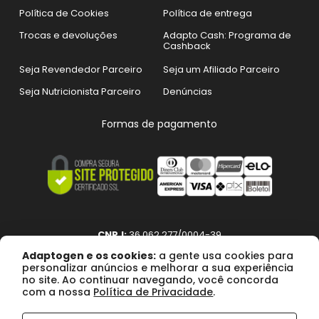
Política de Cookies
Política de entrega
Trocas e devoluções
Adapto Cash: Programa de
Cashback
Seja Revendedor Parceiro
Seja um Afiliado Parceiro
Seja Nutricionista Parceiro
Denúncias
Formas de pagamento
CNPJ:
36.062.277/0004-39
Razão social:
ADAPTO COMPANY DO BRASIL SUPLEMENTOS
Adaptogen e os cookies:
a gente usa cookies para
personalizar anúncios e melhorar a sua experiência
ALIMENTARES LTDA
no site. Ao continuar navegando, você concorda
com a nossa
Política de Privacidade
.
R$ 85,50