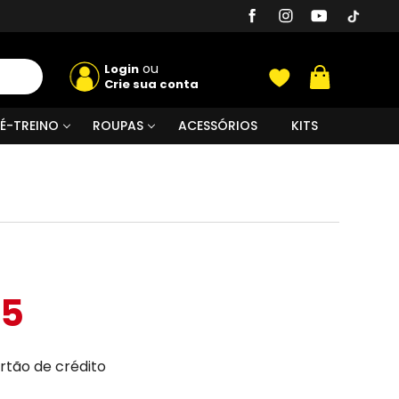
ou
Login
Crie sua conta
É-TREINO
ROUPAS
ACESSÓRIOS
KITS
05
rtão de crédito