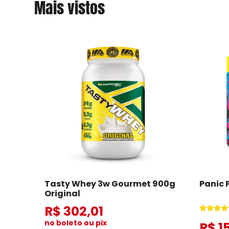
Mais vistos
Tasty Whey 3w Gourmet 900g
Panic 
Original
R$ 302,01
Avaliado
8
no boleto ou pix
R$ 1
como