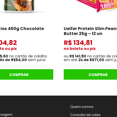
Iso 450g Chocolate
Ueifer Protein Slim Pean
Butter 25g – 12 un
04,82
R$ 134,81
to ou pix
no boleto ou pix
15,60
no cartão de crédito
ou
R$ 141,90
no cartão de cr
4x de R$54,00
sem juros
em até
2x de R$71,00
sem ju
COMPRAR
COMPRAR
Quem somos
nsagem
Consulta de Lotes