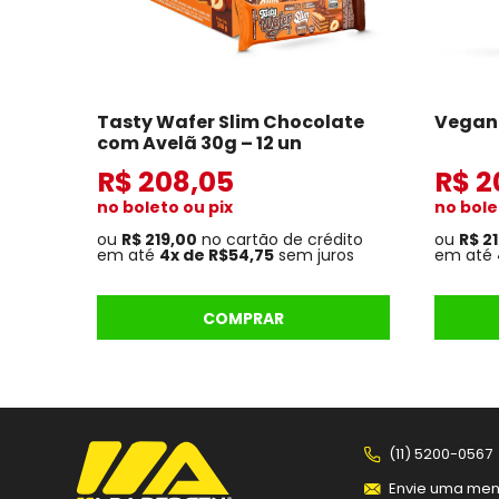
Tasty Wafer Slim Chocolate
Vegan 
com Avelã 30g – 12 un
R$ 208,05
R$ 2
no boleto ou pix
no bole
ou
R$ 219,00
no cartão de crédito
ou
R$ 2
em até
4x de R$54,75
sem juros
em até
COMPRAR
(11) 5200-0567
Envie uma me