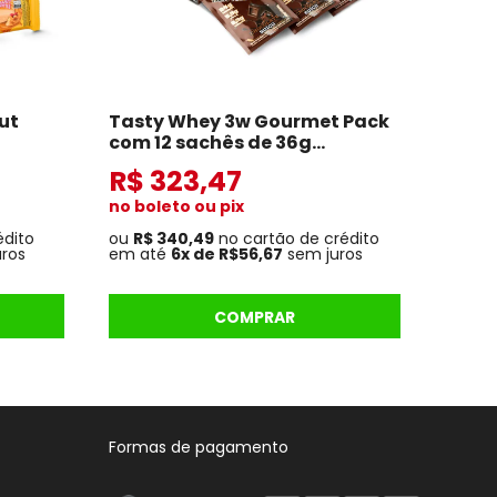
ut
Tasty Whey 3w Gourmet Pack
com 12 sachês de 36g
Chocolate Suiço
R$ 323,47
no boleto ou pix
édito
ou
R$ 340,49
no cartão de crédito
ros
em até
6x de R$56,67
sem juros
COMPRAR
Formas de pagamento