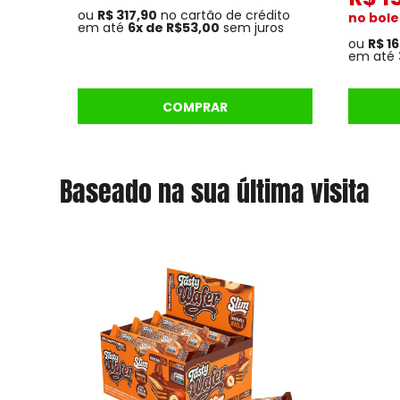
5.0
ou
R$ 317,90
no cartão de crédito
no bole
de 5, co
em até
6x de R$53,00
sem juros
baseado
em
ou
R$ 1
avaliaçõ
em até
de client
COMPRAR
Baseado na sua última visita