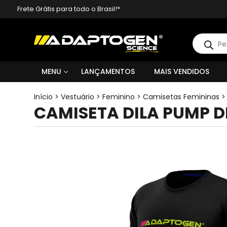
Frete Grátis para todo o Brasil!*
Pesquisa
produto
MENU
LANÇAMENTOS
MAIS VENDIDOS
Início
>
Vestuário
>
Feminino
>
Camisetas Femininas
CAMISETA DILA PUMP D