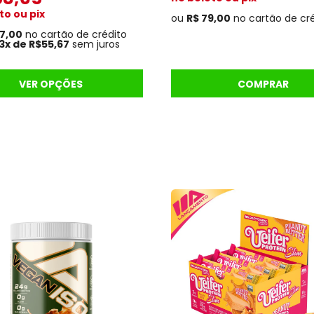
baseado
to ou pix
m
em
ou
R$ 79,00
no cartão de cr
avaliações
67,00
no cartão de crédito
de clientes
es
3x de R$55,67
sem juros
es
VER OPÇÕES
COMPRAR