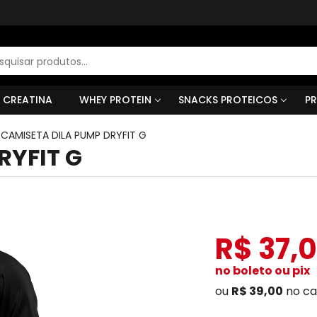
r
s
CREATINA
WHEY PROTEIN
SNACKS PROTEICOS
PR
>
CAMISETA DILA PUMP DRYFIT G
RYFIT G
R$ 37,
no boleto ou pix
ou
R$ 39,00
no ca