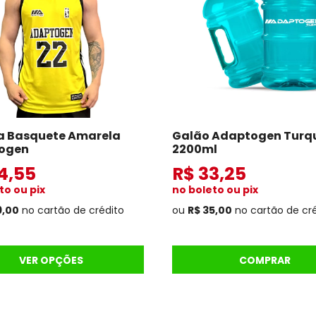
a Basquete Amarela
Galão Adaptogen Turq
ogen
2200ml
4,55
R$ 33,25
to ou pix
no boleto ou pix
9,00
no cartão de crédito
ou
R$ 35,00
no cartão de cr
VER OPÇÕES
COMPRAR