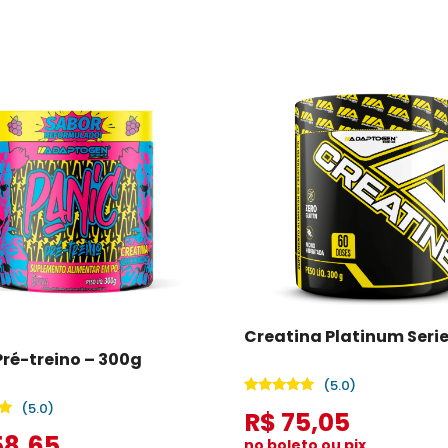
Creatina Platinum Seri
Pré-treino – 300g
(5.0)
Avaliado
2
(5.0)
R$ 75,05
como
5.00
58,65
no boleto ou pix
de 5, com