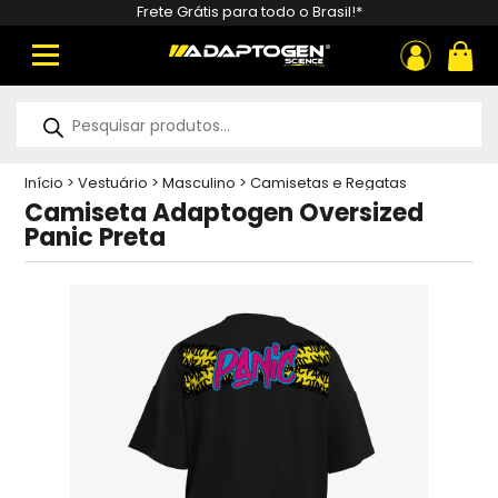
Frete Grátis para todo o Brasil!*
ou
Pesquisar
produtos
Início
>
Vestuário
>
Masculino
>
Camisetas e Regatas
Masculinas
>
Camiseta Adaptogen Oversized Panic Preta
Camiseta Adaptogen Oversized
Panic Preta