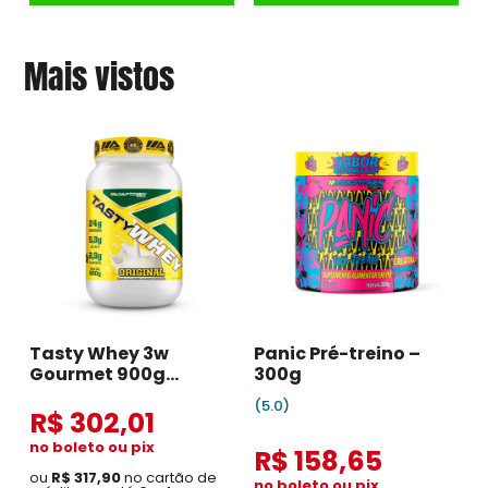
Mais vistos
Tasty Whey 3w
Panic Pré-treino –
Gourmet 900g
300g
Original
(5.0)
R$ 302,01
no boleto ou pix
R$ 158,65
ou
R$ 317,90
no cartão de
no boleto ou pix